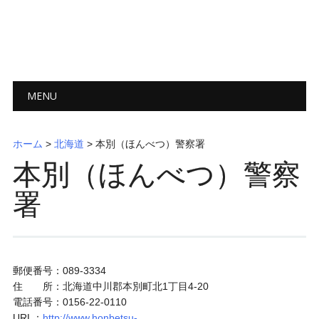
メインメニュー
コ
MENU
ン
テ
ン
ホーム
>
北海道
>
本別（ほんべつ）警察署
ツ
本別（ほんべつ）警察
へ
ス
署
キ
ッ
プ
郵便番号：089-3334
住 所：北海道中川郡本別町北1丁目4-20
電話番号：0156-22-0110
URL：
http://www.honbetsu-