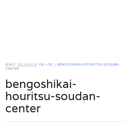
ッ
プ
投稿日:
2016/09/14
120 × 90
|
BENGOSHIKAI-HOURITSU-SOUDAN-
CENTER
bengoshikai-
houritsu-soudan-
center