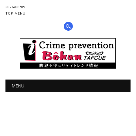
2026/08/09
TOP MENU
メインメニュー
コ
MENU
ン
テ
ン
ツ
へ
ス
キ