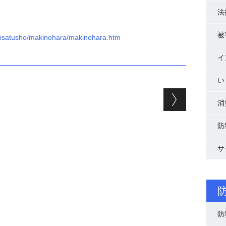
法
被
/keisatusho/makinohara/makinohara.htm
イ
い
ョン
消
防
サ
防