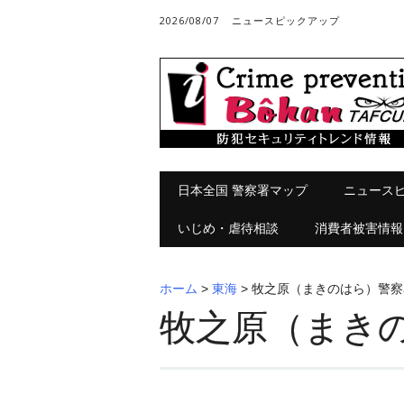
2026/08/07
ニュースピックアップ
メインメニュー
コ
日本全国 警察署マップ
ニュース
ン
テ
いじめ・虐待相談
消費者被害情報
ン
ツ
へ
ホーム
>
東海
>
牧之原（まきのはら）警察
ス
牧之原（まき
キ
ッ
プ