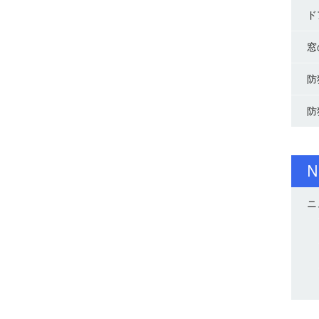
ド
窓
防
防
N
ニ