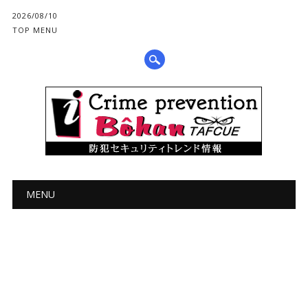
2026/08/10
TOP MENU
メインメニュー
コ
MENU
ン
テ
ン
ツ
へ
ス
キ