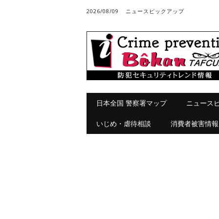
2026/08/09
ニュースピックアップ
メインメニュー
コ
日本全国 警察署マップ
ニュース
ン
テ
いじめ・虐待相談
消費者被害情報
ン
ツ
へ
ス
キ
ッ
プ