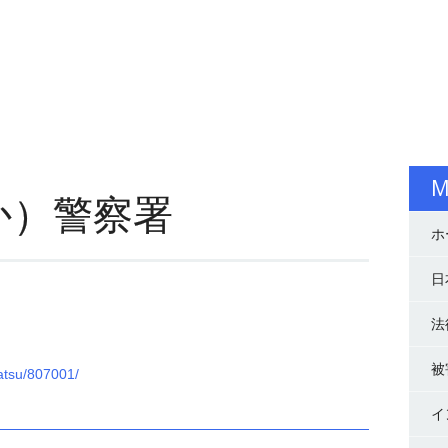
M
か）警察署
ホ
日
法
被
satsu/807001/
イ