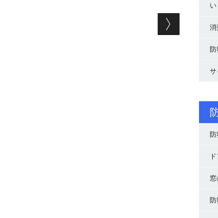
い
ョン
消
防
サ
防
ド
窓
防