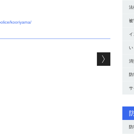
法
被
police/kooriyama/
イ
い
ョン
消
防
サ
防