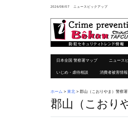
2026/08/07
ニュースピックアップ
メインメニュー
コ
日本全国 警察署マップ
ニュース
ン
テ
いじめ・虐待相談
消費者被害情報
ン
ツ
へ
ホーム
>
東北
>
郡山（こおりやま）警察署
ス
郡山（こおり
キ
ッ
プ