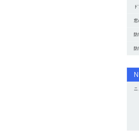
ド
窓
防
防
N
ニ