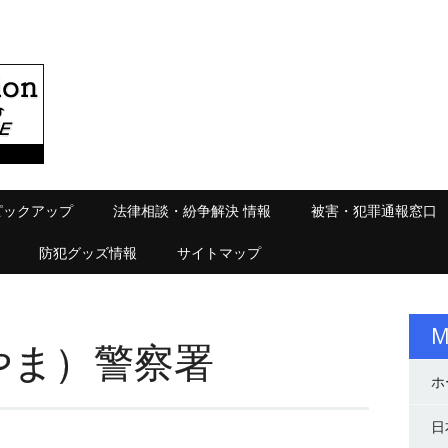
ピックアップ
法律相談・紛争解決 情報
被害・犯罪通報窓口
防犯グッズ情報
サイトマップ
M
やま）警察署
ホ
日