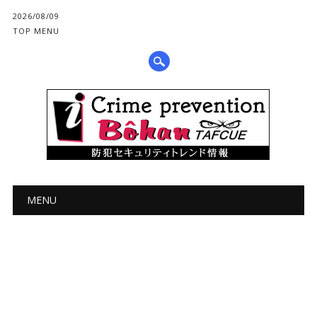
2026/08/09
TOP MENU
メインメニュー
コ
MENU
ン
テ
ン
ツ
へ
ス
キ