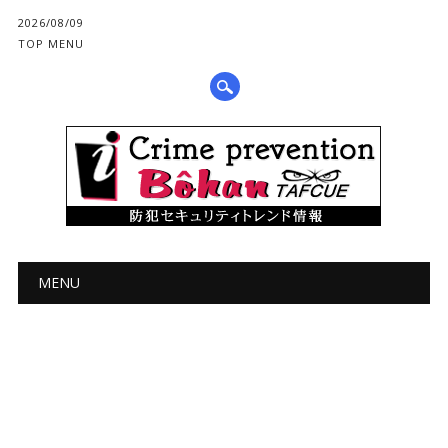
2026/08/09
TOP MENU
メインメニュー
コ
MENU
ン
テ
ン
ツ
へ
ス
キ