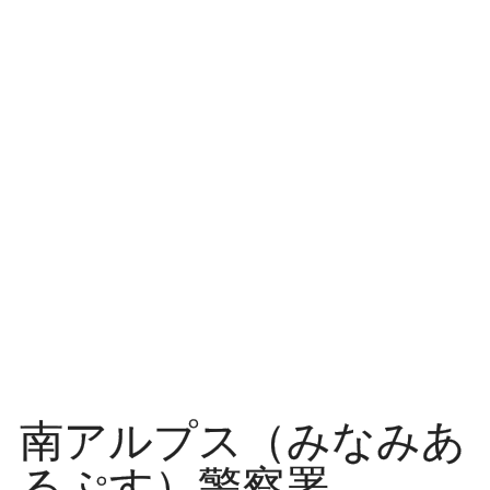
ッ
プ
南アルプス（みなみあ
るぷす）警察署