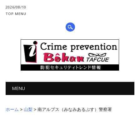
2026/08/10
TOP MENU
メインメニュー
コ
MENU
ン
テ
ン
ホーム
>
山梨
>
南アルプス（みなみあるぷす）警察署
ツ
へ
ス
キ