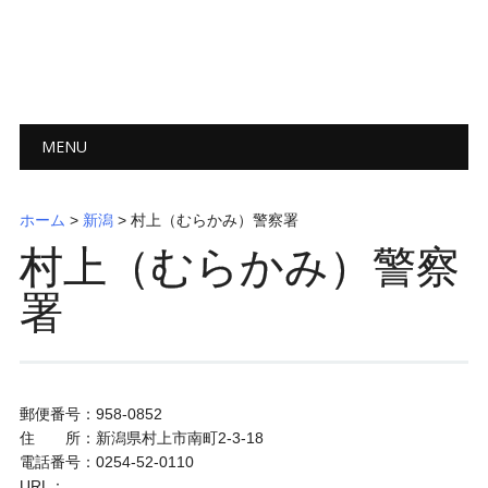
メインメニュー
コ
MENU
ン
テ
ン
ホーム
>
新潟
>
村上（むらかみ）警察署
ツ
村上（むらかみ）警察
へ
ス
署
キ
ッ
プ
郵便番号：958-0852
住 所：新潟県村上市南町2-3-18
電話番号：0254-52-0110
URL：