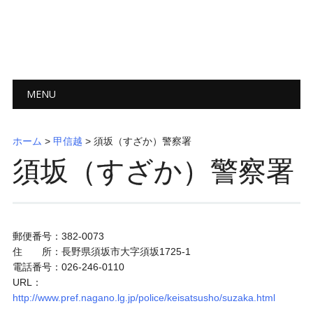
メインメニュー
コ
MENU
ン
テ
ン
ホーム
>
甲信越
>
須坂（すざか）警察署
ツ
須坂（すざか）警察署
へ
ス
キ
ッ
プ
郵便番号：382-0073
住 所：長野県須坂市大字須坂1725-1
電話番号：026-246-0110
URL：
http://www.pref.nagano.lg.jp/police/keisatsusho/suzaka.html