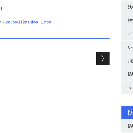
法
1
被
shikumi/ps/112naniwa_1.html
イ
い
ョン
消
防
サ
防