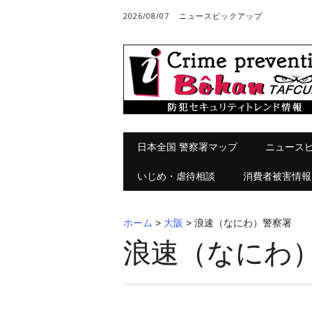
2026/08/07
ニュースピックアップ
メインメニュー
コ
日本全国 警察署マップ
ニュース
ン
テ
いじめ・虐待相談
消費者被害情報
ン
ツ
へ
ホーム
>
大阪
>
浪速（なにわ）警察署
ス
浪速（なにわ
キ
ッ
プ