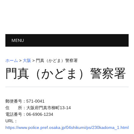
メインメニュー
コ
MENU
ン
テ
ン
ホーム
>
大阪
>
門真（かどま）警察署
ツ
門真（かどま）警察署
へ
ス
キ
ッ
プ
郵便番号：571-0041
住 所：大阪府門真市柳町13-14
電話番号：06-6906-1234
URL：
https://www.police.pref.osaka.jp/04shikumi/ps/230kadoma_1.html