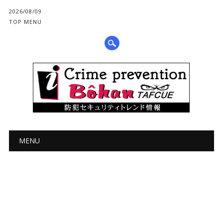
2026/08/09
TOP MENU
メインメニュー
コ
MENU
ン
テ
ン
ツ
へ
ス
キ