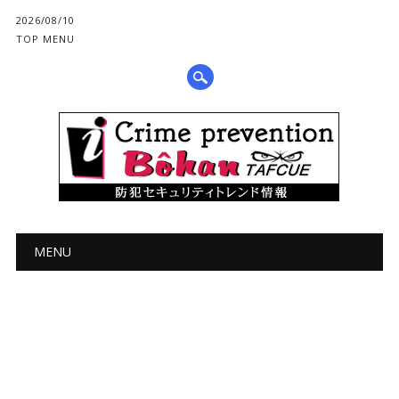
2026/08/10
TOP MENU
メインメニュー
コ
MENU
ン
テ
ン
ツ
へ
ス
キ