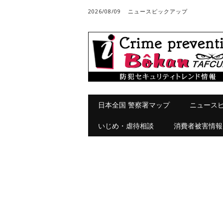
2026/08/09
ニュースピックアップ
メインメニュー
コ
日本全国 警察署マップ
ニュース
ン
テ
いじめ・虐待相談
消費者被害情報
ン
ツ
へ
ス
キ
ッ
プ