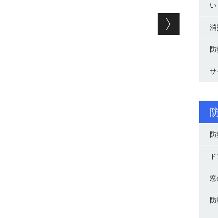
い
ョン
消
防
サ
防
ド
窓
防