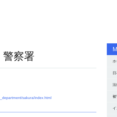
M
）警察署
ホ
日
法
被
ce_department/sakura/index.html
イ