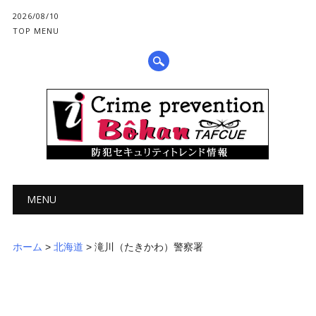
2026/08/10
TOP MENU
メインメニュー
コ
MENU
ン
テ
ン
ホーム
>
北海道
>
滝川（たきかわ）警察署
ツ
へ
ス
キ