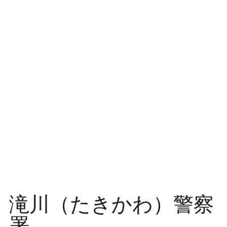
ッ
プ
滝川（たきかわ）警察
署