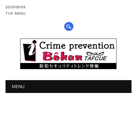
2026/08/09
TOP MENU
メインメニュー
コ
MENU
ン
テ
ン
ツ
へ
ス
キ