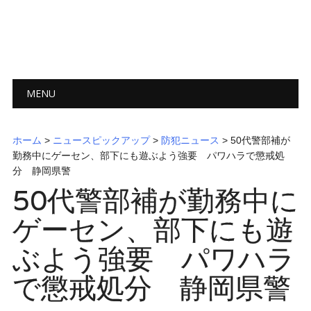
メインメニュー
コ
MENU
ン
テ
ン
ホーム
>
ニュースピックアップ
>
防犯ニュース
> 50代警部補が
ツ
勤務中にゲーセン、部下にも遊ぶよう強要 パワハラで懲戒処
へ
分 静岡県警
ス
50代警部補が勤務中に
キ
ッ
ゲーセン、部下にも遊
プ
ぶよう強要 パワハラ
で懲戒処分 静岡県警