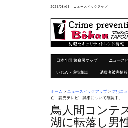
2026/08/06
ニュースピックアップ
メインメニュー
コ
日本全国 警察署マップ
ニュース
ン
テ
いじめ・虐待相談
消費者被害情報
ン
ツ
へ
ホーム
>
ニュースピックアップ
>
防犯ニュ
ス
亡 読売テレビ「詳細について確認中」
キ
鳥人間コンテ
ッ
プ
湖に転落し男