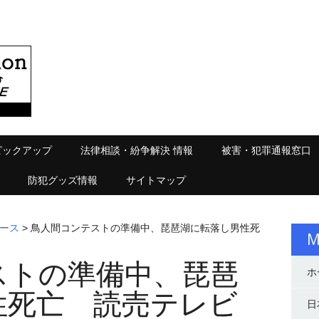
ピックアップ
法律相談・紛争解決 情報
被害・犯罪通報窓口
防犯グッズ情報
サイトマップ
ース
> 鳥人間コンテストの準備中、琵琶湖に転落し男性死
M
ストの準備中、琵琶
ホ
性死亡 読売テレビ
日