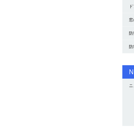
ド
窓
防
防
N
ニ