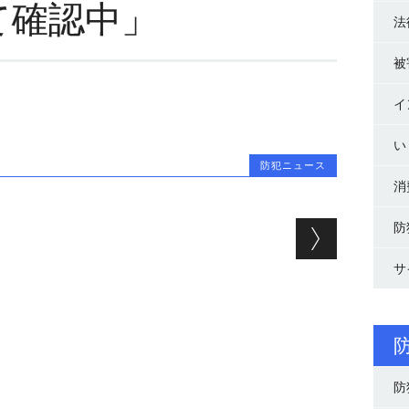
て確認中」
法
被
イ
い
防犯ニュース
消
ョン
防
サ
防