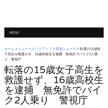
メインメニュー
コ
MENU
ン
テ
ン
ホーム
>
ニュースピックアップ
>
防犯ニュース
> 転落の15歳女
ツ
子高生を救護せず、16歳高校生を逮捕 無免許でバイク2人乗
へ
り 警視庁
ス
転落の15歳女子高生を
キ
ッ
救護せず、16歳高校生
プ
を逮捕 無免許でバイ
ク2人乗り 警視庁