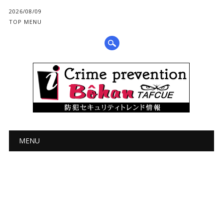
2026/08/09
TOP MENU
メインメニュー
コ
MENU
ン
テ
ン
ツ
へ
ス
キ