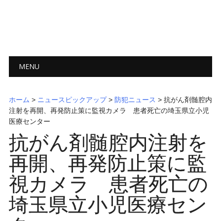
メインメニュー
コ
MENU
ン
テ
ン
ホーム
>
ニュースピックアップ
>
防犯ニュース
> 抗がん剤髄腔内
ツ
注射を再開、再発防止策に監視カメラ 患者死亡の埼玉県立小児
へ
医療センター
ス
抗がん剤髄腔内注射を
キ
ッ
再開、再発防止策に監
プ
視カメラ 患者死亡の
埼玉県立小児医療セン