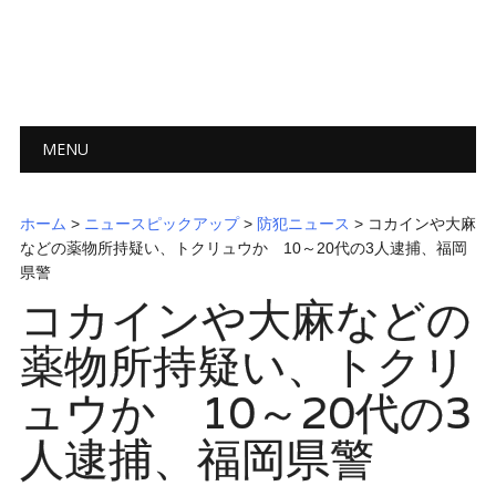
メインメニュー
コ
MENU
ン
テ
ン
ホーム
>
ニュースピックアップ
>
防犯ニュース
> コカインや大麻
ツ
などの薬物所持疑い、トクリュウか 10～20代の3人逮捕、福岡
へ
県警
ス
コカインや大麻などの
キ
ッ
薬物所持疑い、トクリ
プ
ュウか 10～20代の3
人逮捕、福岡県警