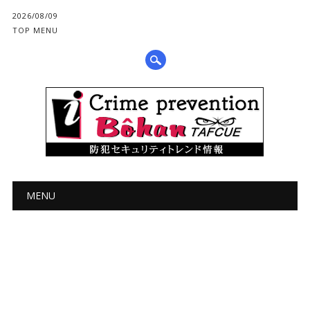
2026/08/09
TOP MENU
メインメニュー
コ
MENU
ン
テ
ン
ツ
へ
ス
キ