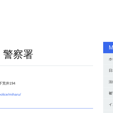
M
）警察署
ホ
日
法
荒井194
被
police/miharu/
イ