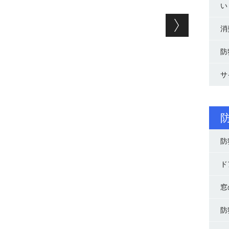
い
ョン
消
防
サ
防
ド
窓
防