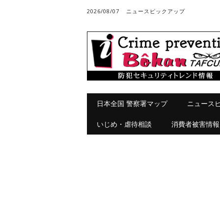
2026/08/07
ニュースピックアップ
メインメニュー
コ
日本全国 警察署マップ
ニュース
ン
テ
いじめ・虐待相談
消費者被害情報
ン
ツ
へ
ス
キ
ッ
プ