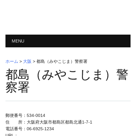
メインメニュー
コ
MENU
ン
テ
ン
ホーム
>
大阪
>
都島（みやこじま）警察署
ツ
都島（みやこじま）警
へ
ス
察署
キ
ッ
プ
郵便番号：534-0014
住 所：大阪府大阪市都島区都島北通1-7-1
電話番号：06-6925-1234
URL：