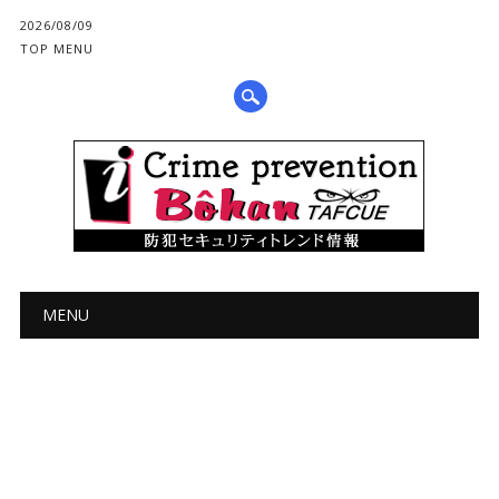
2026/08/09
TOP MENU
メインメニュー
コ
MENU
ン
テ
ン
ツ
へ
ス
キ